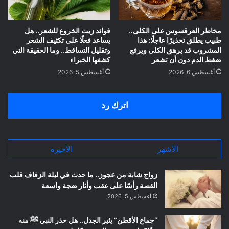
مخاطر العرقسوس على الكلى..
فوائد زيت الخروع للشعر.. هل
طبيب يطلق تحذيرًا عاجلًا: هذا
يساعد فعلًا على تكثيف الشعر
المشروب قد يرهق الكلى ويرفع
وتقليل التساقط.. وما الحقيقة التي
ضغط الدم دون أن تشعر
كشفها الخبراء
أغسطس 6, 2026
أغسطس 5, 2026
اترك رد
الأشهر
الأخيرة
زواج شابة من عجوز.. ما حدث في ليلة الزفاف قلب
القصة رأسًا على عقب وأثار ضجة واسعة
أغسطس 5, 2026
“جماع الأقطن” يثير الجدل.. هل حذر النبي ﷺ منه