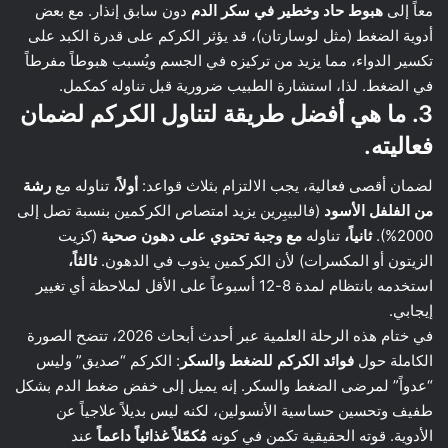
معاً إلى
هبوط حاد وخطير في سكر الدم
دون سابق إنذار. مع بعض
أدوية الضغط (مثل لوسارتان)، قد يؤثر الكركم على قدرة الكبد على
تكسير الدواء، مما يزيد من تركيزه في الجسم ويُسبب هبوطاً مفرطاً
في الضغط. لذا، استشارة الطبيب ضرورية قبل تناوله كمكمل.
3. ما هي أفضل طريقة لتناول الكركم لضمان
فعاليته.
لضمان أقصى فعالية، يجب الالتزام بثلاث قواعد:
أولاً،
تناوله مع
رشة
من الفلفل الأسود
(فالبيبِرين يزيد امتصاص الكركمين بنسبة تصل إلى
2000%).
ثانياً،
تناوله
مع وجبة تحتوي على دهون صحية
(كزيت
الزيتون أو المكسرات) لأن الكركمين يذوب في الدهون.
ثالثاً،
استخدمه بانتظام لمدة 8-12 أسبوعاً على الأقل لملاحظة أي تغيير
إيجابي.
في ختام هذه الرحلة العلمية عبر أحدث أبحاث 2026، تتضح الصورة
الكاملة حول
فوائد الكركم للضغط والسكر
: الكركم “صديق” وليس
“عدواً” لمرضى الضغط والسكر. إنه يميل إلى خفض ضغط الدم بشكل
طفيف وتحسين حساسية الأنسولين، لكنه ليس بديلاً علاجياً عن
الأدوية. قوته الحقيقية تكمن في كونه
مُكمّلاً غذائياً داعماً
عند