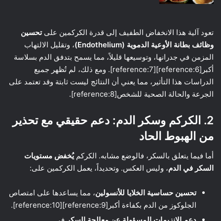
تعود آلية هذا الانخفاض الطفيف إلى قدرة الكركمين على
تحسين
وظائف بطانة الأوعية الدموية (Endothelium)
، وتقليل الالتهاب
المزمن في جدرانها، وتوسيعها قليلاً، مما يسمح بتدفق الدم بسلاسة
أكبر[reference:6][reference:7]. ومع ذلك، لم تُظهر جميع
الدراسات هذا التأثير، مما يعني أن النتائج ليست ثابتة وقد تعتمد على
الجرعة والحالة الصحية للشخص[reference:8].
2. الكركم وسكر الدم: دعم حقيقي مع تحذير
من الهبوط الحاد
أما فيما يتعلق بالسكر، فالوضع مشابه. الكركم
يُخفض مستويات
السكر في الدم
، وليس العكس. وتحديداً، يعمل الكركمين على:
تحسين حساسية الخلايا للأنسولين
، مما يساعدها على امتصاص
الجلوكوز من الدم بكفاءة أكبر[reference:9][reference:10].
دعم الإنزيمات المسؤولة عن معالجة السكر
في