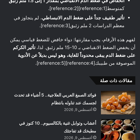
انخفاض في ضغط الدم الانقباضي بمقدار 1 إلى 1.5 ملم زئبق
كمتوسط[reference:1][reference:2].
تأثير طفيف جداً على ضغط الدم الانبساطي
، لم يتجاوز في
معظم الدراسات 2 ملم زئبق[reference:3].
لفهم هذه الأرقام، يجب مقارنتها: دواء خافض للضغط قياسي يمكن
أن يخفض الضغط الانقباضي بـ 10-15 ملم زئبق. لذا،
تأثير الكركم
على ضغط الدم يبقى محدوداً للغاية، وهو ليس بديلاً عن الأدوية
الموصوفة من طبيبك[reference:4][reference:5].
مقالات ذات صلة
فوائد الصمغ العربي العلاجية.. 5 أشياء قد تحدث
لجسمك عند تناوله بانتظام
أغسطس 9, 2026
أعشاب وتوابل غنية بالكالسيوم.. 10 كنوز في
مطبخك قد تفاجئك
أغسطس 9, 2026