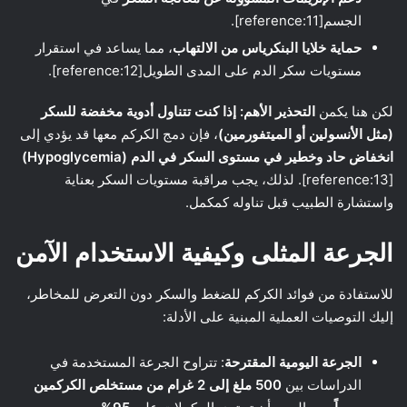
الجسم[reference:11].
حماية خلايا البنكرياس من الالتهاب
، مما يساعد في استقرار
مستويات سكر الدم على المدى الطويل[reference:12].
لكن هنا يكمن
التحذير الأهم: إذا كنت تتناول أدوية مخفضة للسكر
(مثل الأنسولين أو الميتفورمين)
، فإن دمج الكركم معها قد يؤدي إلى
انخفاض حاد وخطير في مستوى السكر في الدم (Hypoglycemia)
[reference:13]. لذلك، يجب مراقبة مستويات السكر بعناية
واستشارة الطبيب قبل تناوله كمكمل.
الجرعة المثلى وكيفية الاستخدام الآمن
للاستفادة من فوائد الكركم للضغط والسكر دون التعرض للمخاطر،
إليك التوصيات العملية المبنية على الأدلة:
الجرعة اليومية المقترحة
: تتراوح الجرعة المستخدمة في
الدراسات بين
500 ملغ إلى 2 غرام من مستخلص الكركمين