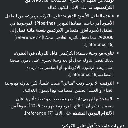
يومياً
. من المهم أن تحتوي المكملات على
95% من
الكركمينويدات
على الأقل لتكون فعالة.
قاعدة الفلفل الأسود الذهبية
: تناول الكركم مع
رشة من الفلفل
الأسود
أمر حاسم. فمادة
البيبِرين (Piperine)
الموجودة في
الفلفل الأسود
تُعزز امتصاص الكركمين بنسبة هائلة تصل إلى
2000%
، مما يجعل تأثيره العلاجي ممكناً[reference:14]
[reference:15].
تناوله مع وجبة دسمة
: الكركمين
قابل للذوبان في الدهون
،
لذلك يُفضل تناوله خلال أو بعد وجبة تحتوي على دهون صحية
(مثل زيت الزيتون، الأفوكادو، أو المكسرات) لزيادة
امتصاصه[reference:16].
التوقيت
: لا يوجد وقت “مثالي” مثبت علمياً، لكن تناوله مع وجبة
الغداء أو العشاء يضمن امتصاصه مع الدهون الغذائية.
للاستخدام اليومي
: ابدأ بجرعة صغيرة ولاحظ تأثيرها على
جسمك. تذكر أن النتائج المرجوة تظهر بعد
8-12 أسبوعاً من
الالتزام اليومي المنتظم
على الأقل[reference:17].
تنبيهات هامة جداً قبل تناول الكركم: