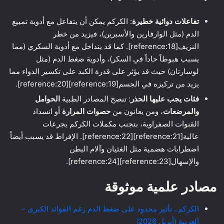
تفاعلات دوائية خطيرة
: الكركم يمكن أن يتفاعل مع أدوية تمييع
الدم (مثل الوارفارين والأسبرين)، فيزيد من خطر
النزيف[reference:18]. كما قد يتداخل مع أدوية السكري (مما
يسبب هبوطاً حاداً في السكر)، وأدوية ضغط الدم (مثل
لوسارتان) حيث قد يؤثر على قدرة الكبد على تكسير الدواء مما
يزيد من تركيزه في الجسم[reference:19][reference:20].
فئات يجب عليها الحذر
: تنصح المصادر الطبية
الحوامل
والمرضعات
، ومن يعانون من
حصوات المرارة
أو انسداد
القنوات الصفراوية، بتجنب مكملات الكركم بجرعات
عالية[reference:21][reference:22]. الإفراط قد يسبب أيضاً
اضطرابات هضمية مثل الغثيان وآلام البطن
والإسهال[reference:23][reference:24].
مصادر علمية موثوقة
الكركم.. تأثير محدود على ضغط الدم رغم الفوائد الكبرى –
العربية (أبريل 2026)