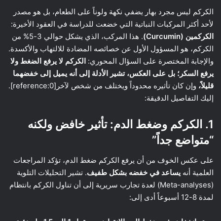
الكركم ليس مجرد بهار يضفي نكهة ولوناً على الطعام، بل هو مصدر
لأحد أكثر المركبات النباتية التي خضعت للدراسة في العقود الأخيرة:
الكركمين (Curcumin)
. هذا المركب، الذي يشكل حوالي 3-5% من
الكركم، هو المسؤول الأول عن خصائصه المضادة للالتهاب والأكسدة.
والإجابة المختصرة على السؤال المحوري:
الكركم لا يرفع الضغط ولا
يرفع السكر؛ بل على العكس، تشير الأدلة إلى أنه يميل إلى خفضهما
قليلاً،
وإن كان تأثيره محدوداً ويختلف من شخص لآخر[reference:0].
إليك التفاصيل الدقيقة:
1. الكركم وضغط الدم: تأثير خافض ولكنه
“متواضع جداً”
على عكس الخوف من أن يرفع الكركم ضغط الدم، تؤكد المراجعات
العلمية أنه
يساعد في خفضه بشكل طفيف
. تشير التحليلات التلوية
(Meta-analyses) لعدة تجارب سريرية إلى أن تناول الكركم بانتظام
لمدة 8-12 أسبوعاً أدى إلى: