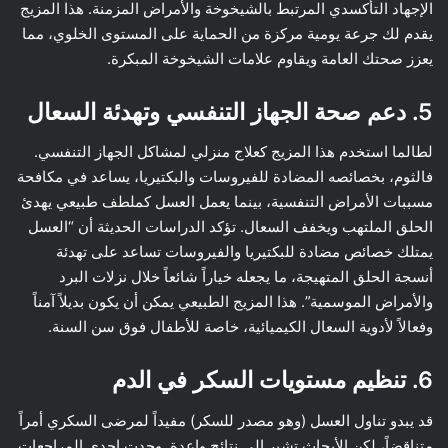
الإجهاد التأكسدي المرتبط بالشيخوخة والأمراض المزمنة. هذا المزيج
يقدم لك جرعة يومية مركزة من الحماية على المستوى الخلوي، مما
يعزز صحتك العامة ويقاوم علامات الشيخوخة المبكرة.
5. دعم صحة الجهاز التنفسي وتهدئة السعال
لطالما استخدم هذا المزيج كعلاج منزلي لمشاكل الجهاز التنفسي.
فالثوم، بخصائصه المضادة للفيروسات والبكتيريا، يساعد في مكافحة
مسببات الأمراض التنفسية، بينما يعمل العسل كملطف طبيعي يهدئ
الحلق الملتهب ويخفف السعال. تؤكد الدراسات الحديثة أن “العسل
يمتلك خصائص مضادة للبكتيريا والفيروسات تساعد على تهدئة
أنسجة الحلق المتهيجة، ما يجعله خياراً شائعاً خلال نزلات البرد
والأمراض الموسمية”. هذا المزيج الطبيعي يمكن أن يكون بديلاً آمناً
وفعالاً لأدوية السعال الكيميائية، خاصة للأطفال فوق سن السنة.
6. تنظيم مستويات السكر في الدم
قد يبدو تناول العسل (وهو مصدر للسكر) مفيداً لمرضى السكري أمراً
متناقضاً، لكن الأبحاث تشير إلى نتائج واعدة. وجدت إحدى المراجعات