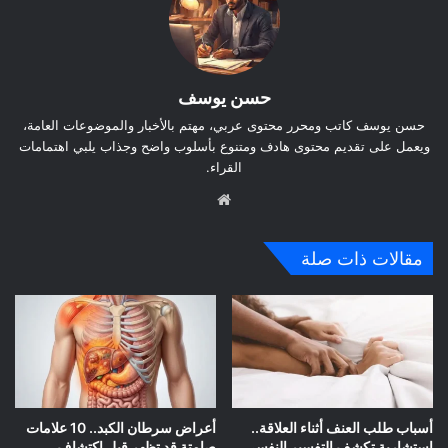
حسن يوسف
حسن يوسف كاتب ومحرر محتوى عربي، مهتم بالأخبار والموضوعات العامة،
ويعمل على تقديم محتوى هادف ومتنوع بأسلوب واضح وجذاب يلبي اهتمامات
القراء.
موق
ع
الوي
مقالات ذات صلة
ب
أسباب طلب العنف أثناء العلاقة..
أعراض سرطان الكبد.. 10 علامات
استشارية تكشف التفسير النفسي
صامتة قد تظهر قبل اكتشاف