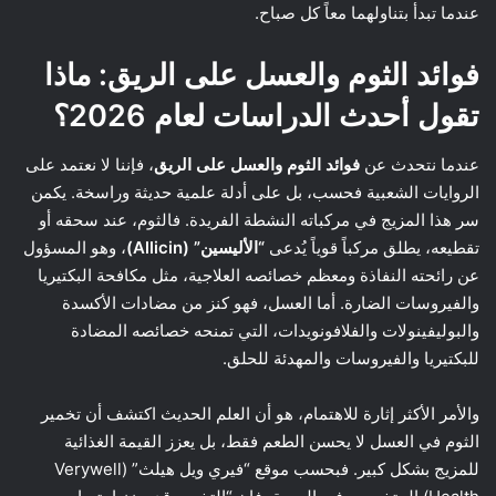
عندما تبدأ بتناولهما معاً كل صباح.
فوائد الثوم والعسل على الريق: ماذا
تقول أحدث الدراسات لعام 2026؟
عندما نتحدث عن
فوائد الثوم والعسل على الريق
، فإننا لا نعتمد على
الروايات الشعبية فحسب، بل على أدلة علمية حديثة وراسخة. يكمن
سر هذا المزيج في مركباته النشطة الفريدة. فالثوم، عند سحقه أو
تقطيعه، يطلق مركباً قوياً يُدعى
“الأليسين” (Allicin)
، وهو المسؤول
عن رائحته النفاذة ومعظم خصائصه العلاجية، مثل مكافحة البكتيريا
والفيروسات الضارة. أما العسل، فهو كنز من مضادات الأكسدة
والبوليفينولات والفلافونويدات، التي تمنحه خصائصه المضادة
للبكتيريا والفيروسات والمهدئة للحلق.
والأمر الأكثر إثارة للاهتمام، هو أن العلم الحديث اكتشف أن تخمير
الثوم في العسل لا يحسن الطعم فقط، بل يعزز القيمة الغذائية
للمزيج بشكل كبير. فبحسب موقع “فيري ويل هيلث” (Verywell