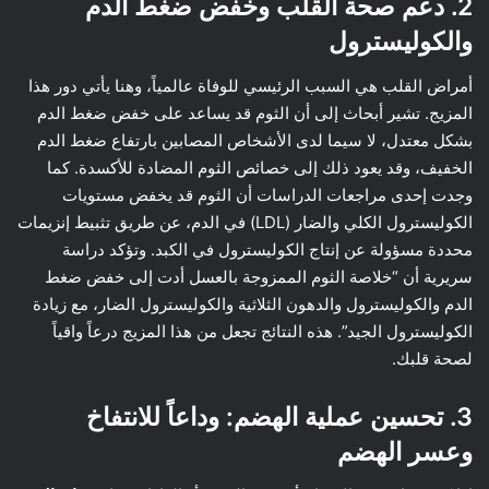
2. دعم صحة القلب وخفض ضغط الدم
والكوليسترول
أمراض القلب هي السبب الرئيسي للوفاة عالمياً، وهنا يأتي دور هذا
المزيج. تشير أبحاث إلى أن الثوم قد يساعد على خفض ضغط الدم
بشكل معتدل، لا سيما لدى الأشخاص المصابين بارتفاع ضغط الدم
الخفيف، وقد يعود ذلك إلى خصائص الثوم المضادة للأكسدة. كما
وجدت إحدى مراجعات الدراسات أن الثوم قد يخفض مستويات
الكوليسترول الكلي والضار (LDL) في الدم، عن طريق تثبيط إنزيمات
محددة مسؤولة عن إنتاج الكوليسترول في الكبد. وتؤكد دراسة
سريرية أن “خلاصة الثوم الممزوجة بالعسل أدت إلى خفض ضغط
الدم والكوليسترول والدهون الثلاثية والكوليسترول الضار، مع زيادة
الكوليسترول الجيد”. هذه النتائج تجعل من هذا المزيج درعاً واقياً
لصحة قلبك.
3. تحسين عملية الهضم: وداعاً للانتفاخ
وعسر الهضم