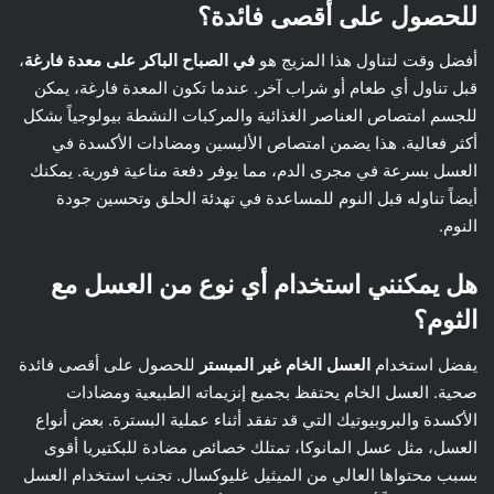
للحصول على أقصى فائدة؟
أفضل وقت لتناول هذا المزيج هو
في الصباح الباكر على معدة فارغة
،
قبل تناول أي طعام أو شراب آخر. عندما تكون المعدة فارغة، يمكن
للجسم امتصاص العناصر الغذائية والمركبات النشطة بيولوجياً بشكل
أكثر فعالية. هذا يضمن امتصاص الأليسين ومضادات الأكسدة في
العسل بسرعة في مجرى الدم، مما يوفر دفعة مناعية فورية. يمكنك
أيضاً تناوله قبل النوم للمساعدة في تهدئة الحلق وتحسين جودة
النوم.
هل يمكنني استخدام أي نوع من العسل مع
الثوم؟
يفضل استخدام
العسل الخام غير المبستر
للحصول على أقصى فائدة
صحية. العسل الخام يحتفظ بجميع إنزيماته الطبيعية ومضادات
الأكسدة والبروبيوتيك التي قد تفقد أثناء عملية البسترة. بعض أنواع
العسل، مثل عسل المانوكا، تمتلك خصائص مضادة للبكتيريا أقوى
بسبب محتواها العالي من الميثيل غليوكسال. تجنب استخدام العسل