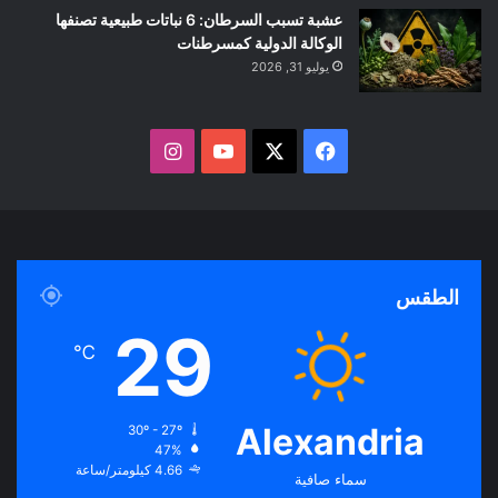
عشبة تسبب السرطان: 6 نباتات طبيعية تصنفها
الوكالة الدولية كمسرطنات
يوليو 31, 2026
ف
ا
ي
X
Y
ن
س
o
س
ب
u
ت
الطقس
و
T
ق
29
℃
ك
u
ر
b
ا
Alexandria
30º - 27º
47%
e
م
4.66 كيلومتر/ساعة
سماء صافية