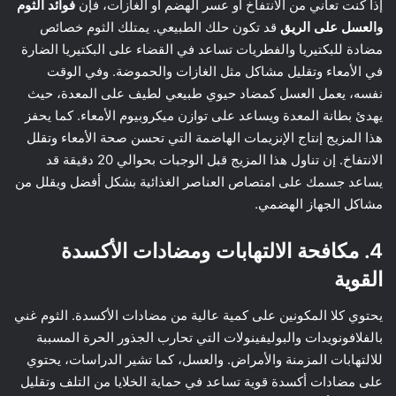
إذا كنت تعاني من الانتفاخ أو عسر الهضم أو الغازات، فإن
فوائد الثوم
والعسل على الريق
قد تكون حلك الطبيعي. يمتلك الثوم خصائص
مضادة للبكتيريا والفطريات تساعد في القضاء على البكتيريا الضارة
في الأمعاء وتقليل مشاكل مثل الغازات والحموضة. وفي الوقت
نفسه، يعمل العسل كمضاد حيوي طبيعي لطيف على المعدة، حيث
يهدئ بطانة المعدة ويساعد على توازن ميكروبيوم الأمعاء. كما يحفز
هذا المزيج إنتاج الإنزيمات الهاضمة التي تحسن صحة الأمعاء وتقلل
الانتفاخ. إن تناول هذا المزيج قبل الوجبات بحوالي 20 دقيقة قد
يساعد جسمك على امتصاص العناصر الغذائية بشكل أفضل ويقلل من
مشاكل الجهاز الهضمي.
4. مكافحة الالتهابات ومضادات الأكسدة
القوية
يحتوي كلا المكونين على كمية عالية من مضادات الأكسدة. الثوم غني
بالفلافونويدات والبوليفينولات التي تحارب الجذور الحرة المسببة
للالتهابات المزمنة والأمراض. والعسل، كما تشير الدراسات، يحتوي
على مضادات أكسدة قوية تساعد في حماية الخلايا من التلف وتقليل