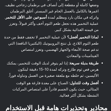
وضعها كاملة أو مقطعة إلى أنصاف في برطمان زجاجي نظيف.
اغمرها بالكامل بالعسل الخام غير المبستر. أغلق البرطمان
واتركه في مكان بارد ومظلم لمدة
أسبوعين على الأقل للتخمر
.
عملية التخمير هذه تجعل طعم الثوم أخف وأكثر قبولاً، وتعزز
من قيمته الغذائية بشكل كبير.
لماذا التخمير أفضل؟
لأن عملية التخمير لا تخفف فقط من حدة
طعم الثوم اللاذع، بل تنتج البروبيوتيك (البكتيريا النافعة) التي
تدعم صحة الأمعاء والجهاز الهضمي، وتعزز امتصاص
الفيتامينات والمعادن.
طريقة بديلة سريعة:
إذا لم يتوفر لديك الوقت للتخمير، يمكنك
هرس فص ثوم طازج وتركه لمدة 10-15 دقيقة ليتكون
الأليسين، ثم خلطه مع ملعقة صغيرة من العسل وتناوله فوراً.
أفضل وقت للتناول:
الصباح على معدة فارغة هو الوقت
المثالي، حيث يكون الجسم قادراً على امتصاص المركبات
النشطة بشكل أكثر فعالية.
محاذير وتحذيرات هامة قبل الاستخدام