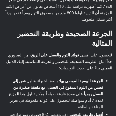
الدم”. كما أظهرت دراسة على 110 أشخاص يعانون من أمراض الكبد
المزمنة أن الذين تناولوا 800 ملغ من مسحوق الثوم يومياً فقدوا وزناً
أكبر بشكل ملحوظ.
الجرعة الصحيحة وطريقة التحضير
المثالية
للحصول على أقصى
فوائد الثوم والعسل على الريق
، من الضروري
جداً اتباع الطريقة الصحيحة للتحضير والجرعة المناسبة. إليك الدليل
العملي بناءً على أحدث التوصيات:
الجرعة اليومية الموصى بها:
ينصح الخبراء بتناول
فص إلى
فصين من الثوم المنقوع في العسل، مع ملعقة صغيرة من
العسل يومياً
على معدة فارغة صباحاً. يمكن تناول هذا المزيج
لمدة 7 أيام متواصلة للحصول على فوائد ملحوظة في تعزيز
المناعة والطاقة.
أفضل طريقة للتحضير:
قم بتقشير 4-5 فصوص ثوم طازجة،