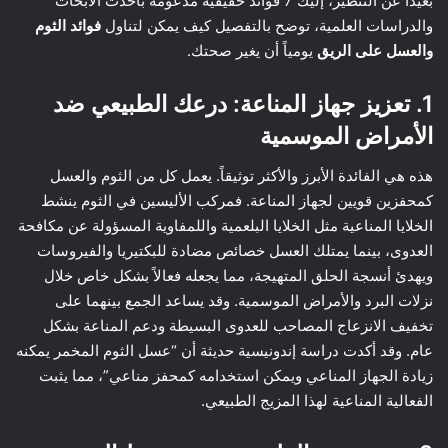
بعيداً عن التنظير، إليك 7 فوائد حقيقية مدعومة بأحدث الأبحاث
والدراسات العلمية، توضح بالتفصيل كيف يمكن لتناول
فوائد الثوم
والعسل على الريق
يومياً أن يغير صحتك.
1. تعزيز جهاز المناعة: درعك الطبيعي ضد
الأمراض الموسمية
هذه هي الفائدة الأبرز والأكثر توثيقاً. يعمل كل من الثوم والعسل
كمحفزين قويين لجهاز المناعة. فمركب الأليسين في الثوم ينشط
الخلايا المناعية مثل الخلايا البلعمية واللمفاوية المسؤولة عن مكافحة
العدوى، بينما يمتلك العسل خصائص مضادة للبكتيريا والفيروسات
ويهدئ أنسجة الحلق المتهيجة، مما يجعله فعالاً بشكل خاص خلال
نزلات البرد والأمراض الموسمية. وقد يساعد الجمع بينهما على
تخفيف الانزعاج المصاحب للعدوى البسيطة ودعم المناعة بشكل
عام. وقد أكدت دراسة إندونيسية حديثة أن “عسل الثوم المخمر يمكنه
زيادة الجهاز المناعي ويمكن استخدامه كمحفز مناعي”، مما يثبت
الفعالية المناعية لهذا المزيج الطبيعي.