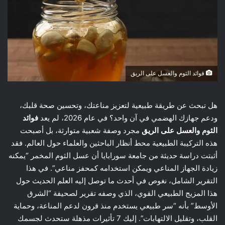
فوائد الثوم والعسل على الريق
هل تبحث عن طريقة طبيعية لتعزيز مناعتك، وتحسين صحة قلبك،
ودعم جهازك الهضمي في آن واحد؟ في عام 2026، لم يعد
فوائد
الثوم والعسل على الريق
مجرد وصفة شعبية متوارثة، بل أصبحت
هذه التركيبة الطبيعية محط أنظار الباحثين والعلماء حول العالم. فقد
أثبتت دراسة حديثة من جامعة سورابايا أن عسل الثوم المخمر “يمكنه
زيادة الجهاز المناعي ويمكن استخدامه كمحفز مناعي”. في هذا
التقرير الشامل، نغوص في أحدث ما توصل إليه العلم الحديث حول
هذا المزيج الطبيعي القوي، الذي وصفه تقرير لصحيفة “الشرق
الأوسط” بأنه “سر طبيعي يستخدم منذ قرون لدعم المناعة، وحماية
القلب، وتقليل الالتهابات”. إليك 7 تأثيرات مذهلة ستحدث لجسمك