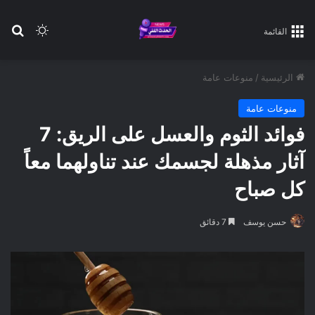
بح
الوضع ا
القائمة
الرئيسية
/
منوعات عامة
منوعات عامة
فوائد الثوم والعسل على الريق: 7
آثار مذهلة لجسمك عند تناولهما معاً
كل صباح
حسن يوسف
7 دقائق