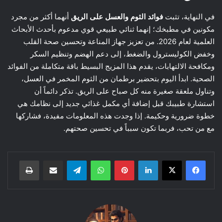
في النهاية، تثبت
فوائد الثوم والعسل على الريق
أنهما أكثر من مجرد
مكونين في مطبخك؛ إنهما ثنائي طبيعي قوي مدعوم بأحدث الأبحاث
العلمية لعام 2026. من تعزيز جهاز المناعة وتحسين صحة القلب
وخفض الكوليسترول والضغط، إلى دعم الهضم وتنظيم السكر
ومكافحة الالتهابات، يقدم هذا المزيج البسيط باقة متكاملة من الفوائد
الصحية. ابدأ اليوم بتحضير برطمان من الثوم المخمر في العسل،
وتناول ملعقة صغيرة منه كل صباح على الريق. تذكر دائماً أن
استشارة طبيبك قبل إضافة أي مكمل غذائي جديد إلى نظامك هي
خطوة ضرورية وحكيمة. إذا وجدت هذه المعلومات مفيدة، فشاركها
مع من تحب، فربما تكون سبباً في تحسين صحتهم.
لينكدإن
بينتيريست
واتساب
تيلقرام
مشاركة عبر البريد
طباعة