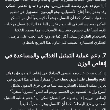
أن الثوم قد يعزز وظيفة الميتفورمين، وهو دواء شائع لخفض السكر،
وقد يحفز أيضاً إنتاج الأنسولين، وهو الهرمون المسؤول عن تنظيم
مستويات السكر. كما أن للعسل مؤشراً جلايسيمياً أقل من السكر
المكرر، مما يساعد في الحد من تخزين الطاقة الزائدة. تعمل مركبات
الثوم أيضاً على تحسين حساسية الأنسولين، مما يسمح للخلايا
باستخدام الغلوكوز بشكل أكثر كفاءة. ومع ذلك، يجب على مرضى
السكري استشارة الطبيب قبل تناول هذا المزيج بانتظام.
7. دعم عملية التمثيل الغذائي والمساعدة في
إنقاص الوزن
إذا كنت تبحث عن دعم طبيعي لأهدافك في إنقاص الوزن، فإن
فوائد
الثوم والعسل على الريق
تجعله خياراً ممتازاً. يساعد هذا المزيج في
تعزيز عملية التمثيل الغذائي، مما يساعد في حرق الدهون بشكل
أسرع وإزالة السموم من الجسم. ورغم أنه ليس “مشروباً سحرياً”
لإنقاص الوزن، إلا أن تناوله في الصباح يمكن أن “يدعم عملية التمثيل
الغذائي ويعزز اليقظة”، كما أن “العسل يوفر مصدراً طبيعياً
للكربوهيدرات وحلاوة طبيعية دون التسبب في ارتفاع حاد في سكر