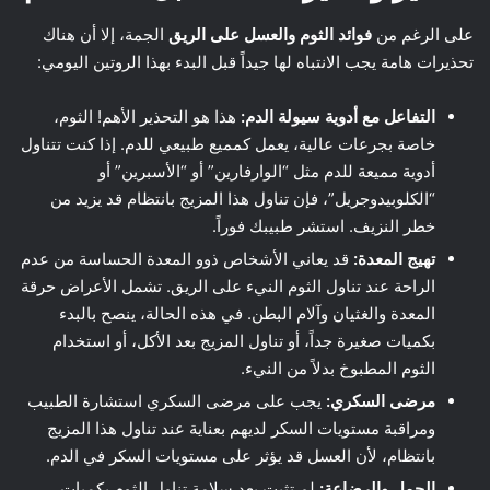
على الرغم من
فوائد الثوم والعسل على الريق
الجمة، إلا أن هناك
تحذيرات هامة يجب الانتباه لها جيداً قبل البدء بهذا الروتين اليومي:
التفاعل مع أدوية سيولة الدم:
هذا هو التحذير الأهم! الثوم،
خاصة بجرعات عالية، يعمل كمميع طبيعي للدم. إذا كنت تتناول
أدوية مميعة للدم مثل “الوارفارين” أو “الأسبرين” أو
“الكلوبيدوجريل”، فإن تناول هذا المزيج بانتظام قد يزيد من
خطر النزيف. استشر طبيبك فوراً.
تهيج المعدة:
قد يعاني الأشخاص ذوو المعدة الحساسة من عدم
الراحة عند تناول الثوم النيء على الريق. تشمل الأعراض حرقة
المعدة والغثيان وآلام البطن. في هذه الحالة، ينصح بالبدء
بكميات صغيرة جداً، أو تناول المزيج بعد الأكل، أو استخدام
الثوم المطبوخ بدلاً من النيء.
مرضى السكري:
يجب على مرضى السكري استشارة الطبيب
ومراقبة مستويات السكر لديهم بعناية عند تناول هذا المزيج
بانتظام، لأن العسل قد يؤثر على مستويات السكر في الدم.
الحمل والرضاعة:
لم تثبت بعد سلامة تناول الثوم بكميات