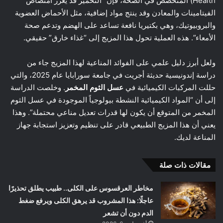
Health) المتخصص في الصحة، فإن “التخمير قد يعزز امتصاص
الفيتامينات والمعادن وقد ينتج مواد إضافية، مثل الأحماض العضوية
والبروبيوتيك، وهي بكتيريا نافعة تساعد على الهضم وتدعم صحة
الأمعاء”. هذه العملية تحول هذا المزيج إلى “غذاء خارق” حقيقي.
ولعل أبرز دليل علمي على الفوائد المناعية لهذا المزيج جاء من
دراسة إندونيسية حديثة أجريت في جامعة سورابايا عام 2025، والتي
حللت المركبات الكيميائية في
عسل الثوم المخمر
. وخلصت الدراسة
إلى أن “المواد الكيميائية النشطة بيولوجياً الموجودة في عسل الثوم
المخمر من المتوقع أن يكون لها قدرات تعديل مناعي محتملة”. وهذا
يعني أن هذا المزيج الطبيعي قادر على تنظيم وتعزيز استجابة جهاز
المناعة لديك.
مقالات ذات صلة
مخاطر العرقسوس على الكلى.. طبيب يطلق تحذيرًا
عاجلًا: هذا المشروب قد يرهق الكلى ويرفع ضغط
الدم دون أن تشعر